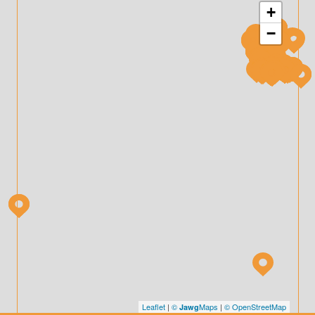
+
−
Leaflet
|
©
Maps
|
© OpenStreetMap
Jawg