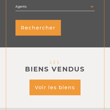
région
Agents
Rechercher
Les
BIENS VENDUS
Voir les biens