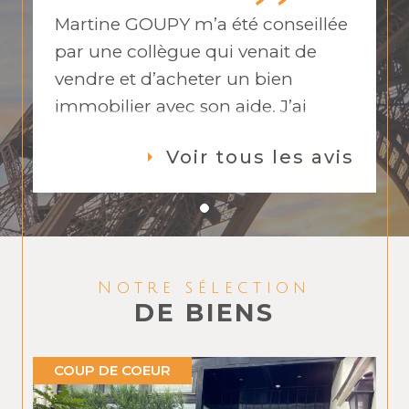
Martine GOUPY m’a été conseillée
par une collègue qui venait de
vendre et d’acheter un bien
immobilier avec son aide. J’ai
adoré son contact, sa disponibilité,
Voir tous les avis
son professionnalisme. Martine a
toujours été de bons conseils et a
travaillé en collaboration avec
l’autre agence que j’avais déjà
mise sur la vente de mon
Notre sélection
appartement. Lors de mes doutes
DE BIENS
sur mon estimation, elle a su me
rassurer sur la valeur de mon bien
COUP DE COEUR
et m’a conseillé d’attendre pour
baisser le prix. Suite aux visites, elle