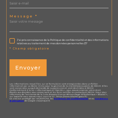
Message *
J'ai pris connaissance de la Politique de confidentialité et des informations
relatives au traitement de mes données personnelles (*)*
* Champ obligatoire
Envoyer
Les informations recueillies sur ce formulaire sont enregistrées dans un fichier
informatisé par La Boite Immo pour la gestion de la clientèle/prospects de REGM. Elles
sont conservées jusqu'à demande de suppression et sont destinées à REGM.
Conformément à la loi « informatique et libertés », vous pouvez exercer votre droit
d'accès aux données vous concernant et les faire rectifier en contactant REGM. Nous vous
informons de l’existence de la liste d'opposition au démarchage téléphonique « Bloctel »,
sur laquelle vous pouvez vous inscrire ici : https://www.bloctel.gouv.fr/
Ce site est protégé par reCAPTCHA, les
Politiques de Confidentialité
et es
Conditions
d'utilisation
de Google s'appliquent.