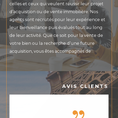
celles et ceux qui veulent réussir leur projet
d’acquisition ou de vente immobilière. Nos
agents sont recrutés pour leur expérience et
leur bienveillance puis évalués tout au long
de leur activité. Que ce soit pour la vente de
votre bien ou la recherche d’une future
acquisition, vous êtes accompagnés de
manière continue avec des comptes-rendus
fidèles et transparents. Avec l’humain et la
proximité comme priorité, REGM allie aussi les
nouvelles technologies pour maximiser vos
AVIS CLIENTS
chances de vendre au meilleur prix ou de
vous trouver la perle rare.