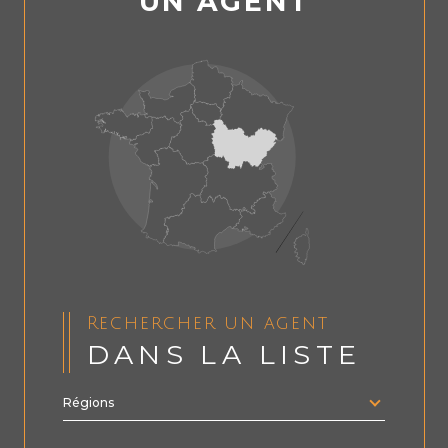
UN AGENT
Rechercher un agent
DANS LA LISTE
Régions
Merci
de
sélectionner
une