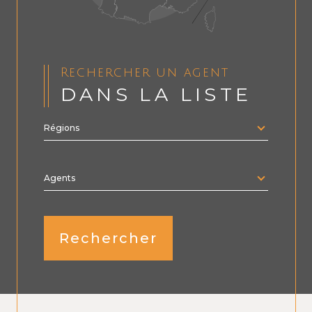
Rechercher un agent
DANS LA LISTE
Régions
Merci
de
sélectionner
une
région
Agents
Rechercher