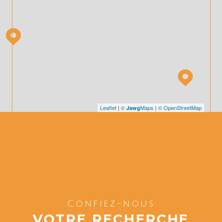
Leaflet
|
©
Maps
|
© OpenStreetMap
Jawg
Confiez-nous
VOTRE RECHERCHE