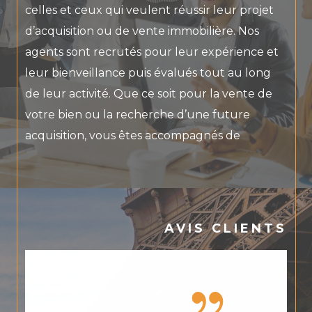
celles et ceux qui veulent réussir leur projet
d’acquisition ou de vente immobilière. Nos
agents sont recrutés pour leur expérience et
leur bienveillance puis évalués tout au long
de leur activité. Que ce soit pour la vente de
votre bien ou la recherche d’une future
acquisition, vous êtes accompagnés de
manière continue avec des comptes-rendus
fidèles et transparents. Avec l’humain et la
proximité comme priorité, REGM allie aussi les
nouvelles technologies pour maximiser vos
AVIS CLIENTS
chances de vendre au meilleur prix ou de
vous trouver la perle rare.