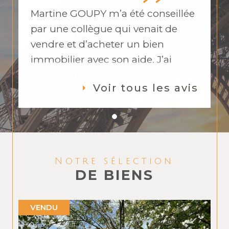
Martine GOUPY m’a été conseillée
par une collègue qui venait de
vendre et d’acheter un bien
immobilier avec son aide. J’ai
adoré son contact, sa disponibilité,
Voir tous les avis
son professionnalisme. Martine a
toujours été de bons conseils et a
travaillé en collaboration avec
l’autre agence que j’avais déjà
mise sur la vente de mon
Notre sélection
appartement. Lors de mes doutes
DE BIENS
sur mon estimation, elle a su me
rassurer sur la valeur de mon bien
VENDU
et m’a conseillé d’attendre pour
baisser le prix. Suite aux visites, elle