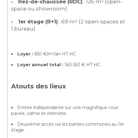
Rez-de-chaussée (RDC)
 : 126 m² (open-
space ou showroom)
1er étage (R+1)
 : 69 m² (2 open-spaces et 
1 bureau)
Loyer :
 650 €/m²/an HT HC
Loyer annuel total :
 160 550 € HT HC
Atouts des lieux
Entrée indépendante sur une magnifique cour 
pavée, calme et intimiste.
Deuxième accès via les parties communes au 1er 
étage.