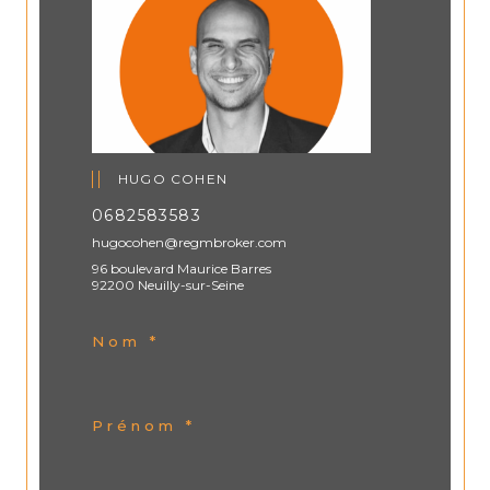
HUGO COHEN
0682583583
hugocohen@regmbroker.com
96 boulevard Maurice Barres
92200 Neuilly-sur-Seine
Nom *
Prénom *