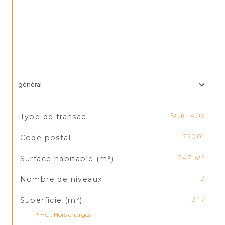
général
TRAD_SIROCCO_Caracteristique
Valeurs
Type de transac
Bureaux
Code postal
75001
Surface habitable (m²)
247 m²
Nombre de niveaux
2
Superficie (m²)
247
* HC : Hors charges