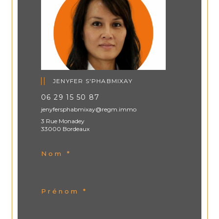
JENYFER S'PHABMIXAY
06 29 15 50 87
jenyfersphabmixay@regm.immo
3 Rue Monadey
33000 Bordeaux
Nom *
Prénom *