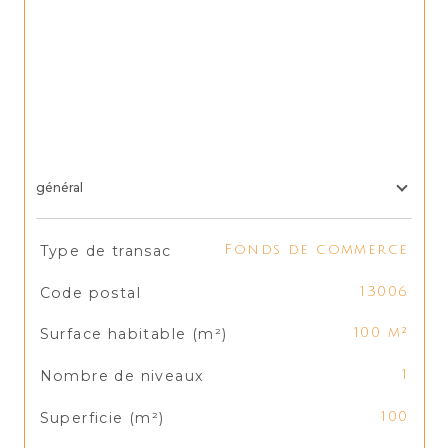
général
TRAD_SIROCCO_Caracteristique
Valeurs
Type de transac
Fonds de commerce
Code postal
13006
Surface habitable (m²)
100 m²
Nombre de niveaux
1
Superficie (m²)
100