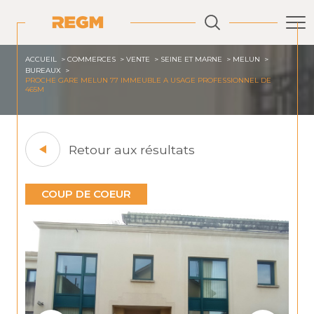
ACCUEIL
COMMERCES
VENTE
SEINE ET MARNE
MELUN
BUREAUX
PROCHE GARE MELUN 77 IMMEUBLE A USAGE PROFESSIONNEL DE
465M
Retour aux résultats
COUP DE COEUR