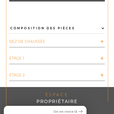
REZ DE CHAUSSÉE
ETAGE 1
ETAGE 2
Espace
PROPRIÉTAIRE
Se connecter
On en reste là