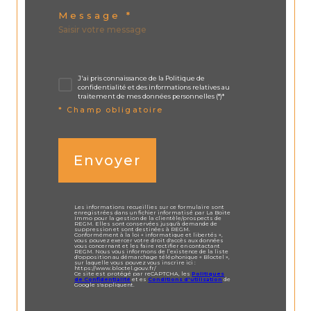
Message *
J'ai pris connaissance de la Politique de
confidentialité et des informations relatives au
traitement de mes données personnelles (*)*
* Champ obligatoire
Envoyer
Les informations recueillies sur ce formulaire sont
enregistrées dans un fichier informatisé par La Boite
Immo pour la gestion de la clientèle/prospects de
REGM. Elles sont conservées jusqu'à demande de
suppression et sont destinées à REGM.
Conformément à la loi « informatique et libertés »,
vous pouvez exercer votre droit d'accès aux données
vous concernant et les faire rectifier en contactant
REGM. Nous vous informons de l’existence de la liste
d'opposition au démarchage téléphonique « Bloctel »,
sur laquelle vous pouvez vous inscrire ici :
https://www.bloctel.gouv.fr/
Ce site est protégé par reCAPTCHA, les
Politiques
de Confidentialité
et es
Conditions d'utilisation
de
Google s'appliquent.