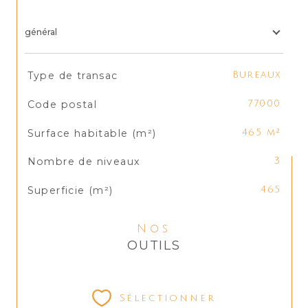
général
TRAD_SIROCCO_Caracteristique
Valeurs
Type de transac
Bureaux
Code postal
77000
Surface habitable (m²)
465 m²
Nombre de niveaux
3
Superficie (m²)
465
Nos
OUTILS
Sélectionner