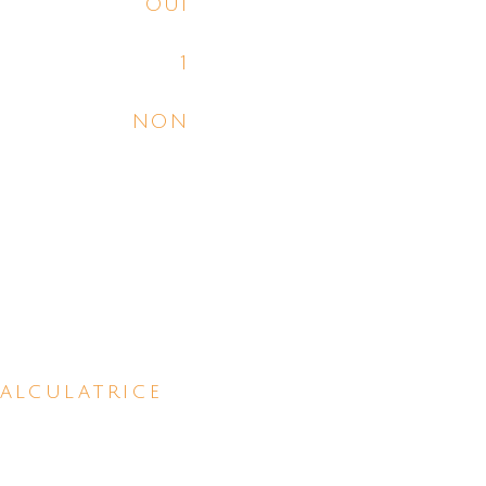
OUI
1
NON
alculatrice