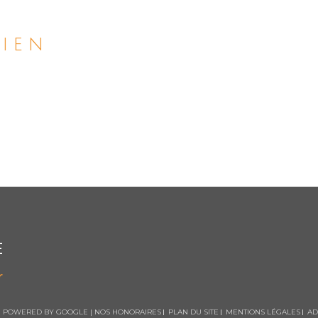
bien
E
r
ON POWERED BY GOOGLE |
NOS HONORAIRES
PLAN DU SITE
MENTIONS LÉGALES
AD