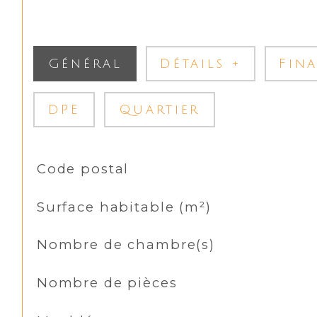
Général
Détails +
Fin
DPE
Quartier
TRAD_SIROCCO_Caracteristique
Valeurs
Code postal
Surface habitable (m²)
Nombre de chambre(s)
Nombre de pièces