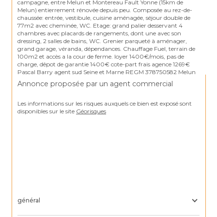
campagne, entre Melun et Montereau Fault Yonne (15km de 
Melun) entierrement rénovée depuis peu. Composée au rez-de-
chaussée: entrée, vestibule, cuisine aménagée, séjour double de 
77m2 avec cheminée, WC. Etage: grand palier desservant 4 
chambres avec placards de rangements, dont une avec son 
dressing, 2 salles de bains, WC. Grenier parqueté à aménager, 
grand garage, véranda, dépendances. Chauffage Fuel, terrain de 
100m2 et accès a la cour de ferme. loyer 1400€/mois, pas de 
charge, dêpot de garantie 1400€ cote-part frais agence 1269€ 
Annonce proposée par un agent commercial
Les informations sur les risques auxquels ce bien est exposé sont 
disponibles sur le site 
Géorisques
général