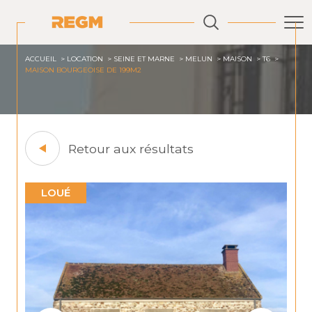
ACCUEIL
LOCATION
SEINE ET MARNE
MELUN
MAISON
T6
MAISON BOURGEOISE DE 199M2
Retour aux résultats
LOUÉ