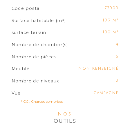
TRAD_SIROCCO_Caracteristique
Valeurs
Code postal
77000
Surface habitable (m²)
199 m²
surface terrain
100 m²
Nombre de chambre(s)
4
Nombre de pièces
6
Meublé
Non renseigné
Nombre de niveaux
2
Vue
campagne
* CC : Charges comprises
Nos
OUTILS