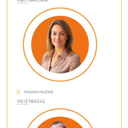
0607440088
ericbitton@regm.immo
FERIANI VALÉRIE
0613786342
valerieferiani@regm.immo