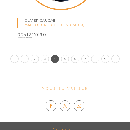
OLIVIER GAUGAIN
Mandataire Bourges (18000)
0641247690
oliviergaugain@regm.immo
1
2
3
4
5
6
7
...
9
Nous suivre sur