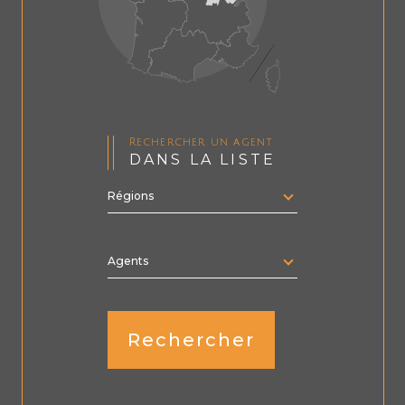
Rechercher un agent
DANS LA LISTE
Régions
Merci
de
sélectionner
une
région
Agents
Rechercher