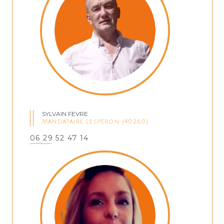
SYLVAIN FEVRE
Mandataire Lespéron (40260)
06 29 52 47 14
sylvainfevre@regm.immo