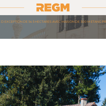
D EXCEPTION DE 54 5 HECTARES AVEC MAISON DE 300 M ETANG PRI