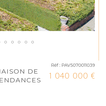
Réf : PAV5070011039
MAISON DE
1 040 000 €
ÉPENDANCES