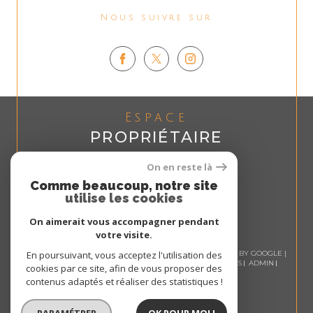
Nous suivre sur
Espace
PROPRIÉTAIRE
Se connecter
On en reste là
Comme beaucoup, notre site
utilise les cookies
On aimerait vous accompagner pendant
votre visite.
© 2026 | TOUS DROITS RÉSERVÉS | TRADUCTION POWERED BY GOOGLE |
En poursuivant, vous acceptez l'utilisation des
NOS HONORAIRES
PLAN DU SITE
MENTIONS LÉGALES
ADMIN
cookies par ce site, afin de vous proposer des
NOS LIENS
POLITIQUE RGPD
COOKIES
contenus adaptés et réaliser des statistiques !