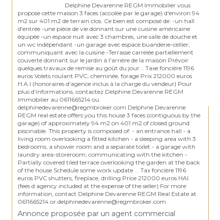
                                Delphine Devarenne REGM Immobilier vous 
propose cette maison 3 faces (accolée par le garage) d'environ 94 
m2 sur 401 m2 de terrain clos. Ce bien est composé de: -un hall 
d'entrée -une pièce de vie donnant sur une cuisine américaine 
équipée -un espace nuit avec 3 chambres, une salle de douche et 
un wc indépendant -un garage avec espace buanderie-cellier; 
communiquant avec la cuisine -Terrasse carrelée partiellement 
couverte donnant sur le jardin à l'arrière de la maison Prévoir 
quelques travaux de remise au goût du jour... Taxe foncière 1196 
euros Volets roulant PVC, cheminée, forage Prix 212000 euros 
H.A.I (honoraires d'agence inclus à la charge du vendeur) Pour 
plus d'informations, contactez Delphine Devarenne REGM 
Immobilier au 0611665214 ou 
delphinedevarenne@regmbroker.com Delphine Devarenne 
REGM real estate offers you this house 3 faces (contiguous by the 
garage) of approximately 94 m2 on 401 m2 of closed ground 
piscinable. This property is composed of: - an entrance hall - a 
living room overlooking a fitted kitchen - a sleeping area with 3 
bedrooms, a shower room and a separate toilet - a garage with 
laundry area-storeroom; communicating with the kitchen - 
Partially covered tiled terrace overlooking the garden at the back 
of the house Schedule some work update ... Tax foncière 1196 
euros PVC shutters, fireplace, drilling Price 212000 euros HAI 
(fees d agency included at the expense of the seller) For more 
information, contact Delphine Devarenne REGM Real Estate at 
Annonce proposée par un agent commercial