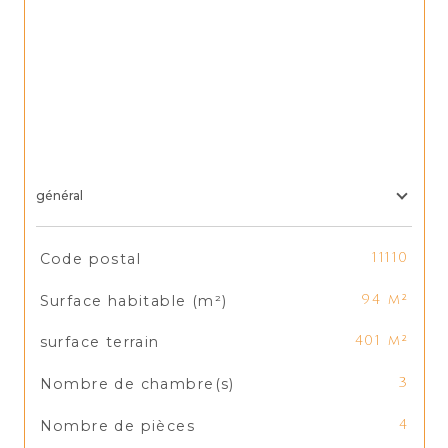
général
TRAD_SIROCCO_Caracteristique
Valeurs
Code postal
11110
Surface habitable (m²)
94 m²
surface terrain
401 m²
Nombre de chambre(s)
3
Nombre de pièces
4