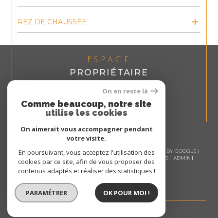
REZ DE CHAUSSÉE
Espace
PROPRIÉTAIRE
Se connecter
On en reste là
Comme beaucoup, notre site
utilise les cookies
On aimerait vous accompagner pendant
votre visite.
En poursuivant, vous acceptez l'utilisation des
© 2026 | TOUS DROITS RÉSERVÉS | TRADUCTION POWERED BY GOOGLE |
NOS HONORAIRES
PLAN DU SITE
MENTIONS LÉGALES
ADMIN
cookies par ce site, afin de vous proposer des
NOS LIENS
POLITIQUE RGPD
COOKIES
contenus adaptés et réaliser des statistiques !
PARAMÉTRER
OK POUR MOI !