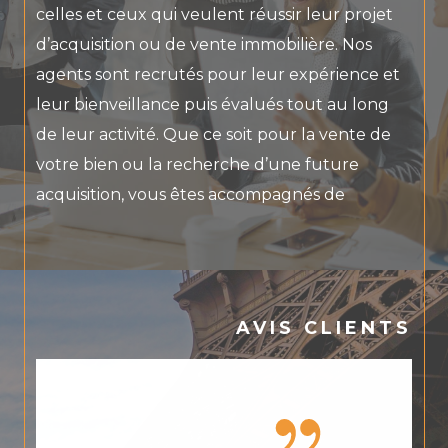
celles et ceux qui veulent réussir leur projet
d’acquisition ou de vente immobilière. Nos
agents sont recrutés pour leur expérience et
leur bienveillance puis évalués tout au long
de leur activité. Que ce soit pour la vente de
votre bien ou la recherche d’une future
acquisition, vous êtes accompagnés de
manière continue avec des comptes-rendus
fidèles et transparents. Avec l’humain et la
proximité comme priorité, REGM allie aussi les
nouvelles technologies pour maximiser vos
AVIS CLIENTS
chances de vendre au meilleur prix ou de
vous trouver la perle rare.