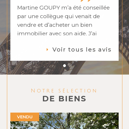
Martine GOUPY m’a été conseillée
par une collègue qui venait de
vendre et d’acheter un bien
immobilier avec son aide. J’ai
adoré son contact, sa disponibilité,
Voir tous les avis
son professionnalisme. Martine a
toujours été de bons conseils et a
travaillé en collaboration avec
l’autre agence que j’avais déjà
mise sur la vente de mon
Notre sélection
appartement. Lors de mes doutes
DE BIENS
sur mon estimation, elle a su me
rassurer sur la valeur de mon bien
VENDU
et m’a conseillé d’attendre pour
baisser le prix. Suite aux visites, elle