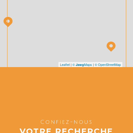
Leaflet
|
©
Maps
|
© OpenStreetMap
Jawg
Confiez-nous
VOTRE RECHERCHE