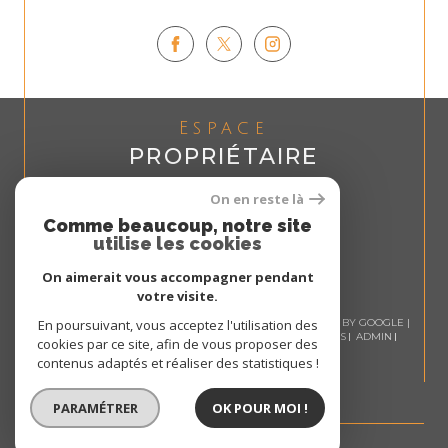
Espace
PROPRIÉTAIRE
Se connecter
On en reste là
Comme beaucoup, notre site
utilise les cookies
On aimerait vous accompagner pendant
votre visite.
© 2026 | TOUS DROITS RÉSERVÉS | TRADUCTION POWERED BY GOOGLE |
En poursuivant, vous acceptez l'utilisation des
NOS HONORAIRES
PLAN DU SITE
MENTIONS LÉGALES
ADMIN
cookies par ce site, afin de vous proposer des
NOS LIENS
POLITIQUE RGPD
COOKIES
contenus adaptés et réaliser des statistiques !
PARAMÉTRER
OK POUR MOI !