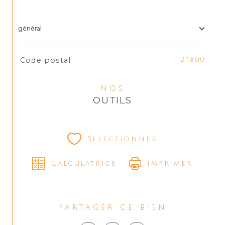
général
TRAD_SIROCCO_Caracteristique
Valeurs
Code postal
24800
Nos
OUTILS
Sélectionner
Calculatrice
Imprimer
Partager ce bien