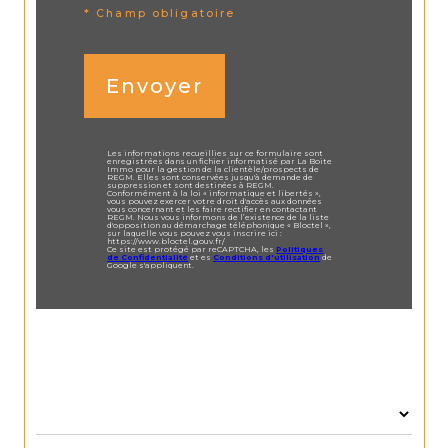
* Champ obligatoire
Envoyer
Les informations recueillies sur ce formulaire sont
enregistrées dans un fichier informatisé par La Boite
Immo pour la gestion de la clientèle/prospects de
REGM. Elles sont conservées jusqu'à demande de
suppression et sont destinées à REGM.
Conformément à la loi « informatique et libertés »,
vous pouvez exercer votre droit d'accès aux données
vous concernant et les faire rectifier en contactant
REGM. Nous vous informons de l’existence de la liste
d'opposition au démarchage téléphonique « Bloctel »,
sur laquelle vous pouvez vous inscrire ici :
https://www.bloctel.gouv.fr/
Ce site est protégé par reCAPTCHA, les
Politiques
de Confidentialité
et es
Conditions d'utilisation
de
Google s'appliquent.