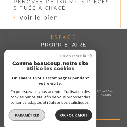
RÉNOVÉE DE 130 M², 5 PIÈCES
SITUÉE À CHACÉ
Voir le bien
Espace
PROPRIÉTAIRE
Se connecter
On en reste là
Comme beaucoup, notre site
utilise les cookies
On aimerait vous accompagner pendant
votre visite.
© 2026 | TOUS DROITS RÉSERVÉS | TRADUCTION POWERED BY GOOGLE |
En poursuivant, vous acceptez l'utilisation des
NOS HONORAIRES
PLAN DU SITE
MENTIONS LÉGALES
ADMIN
cookies par ce site, afin de vous proposer des
NOS LIENS
POLITIQUE RGPD
COOKIES
contenus adaptés et réaliser des statistiques !
PARAMÉTRER
OK POUR MOI !