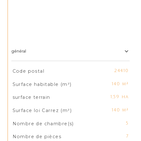
général
TRAD_SIROCCO_Caracteristique
Valeurs
Code postal
24410
Surface habitable (m²)
140 m²
surface terrain
1,59 ha
Surface loi Carrez (m²)
140 m²
Nombre de chambre(s)
5
Nombre de pièces
7