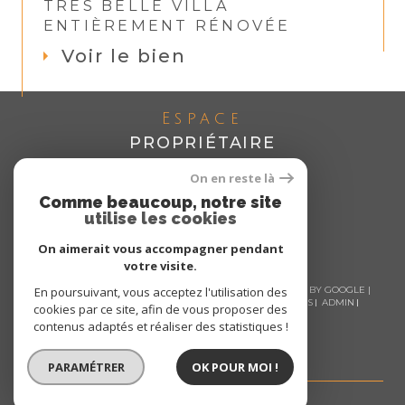
TRÈS BELLE VILLA
ENTIÈREMENT RÉNOVÉE
Voir le bien
Espace
PROPRIÉTAIRE
Se connecter
On en reste là
Comme beaucoup, notre site
utilise les cookies
On aimerait vous accompagner pendant
votre visite.
© 2026 | TOUS DROITS RÉSERVÉS | TRADUCTION POWERED BY GOOGLE |
En poursuivant, vous acceptez l'utilisation des
NOS HONORAIRES
PLAN DU SITE
MENTIONS LÉGALES
ADMIN
cookies par ce site, afin de vous proposer des
NOS LIENS
POLITIQUE RGPD
COOKIES
contenus adaptés et réaliser des statistiques !
PARAMÉTRER
OK POUR MOI !