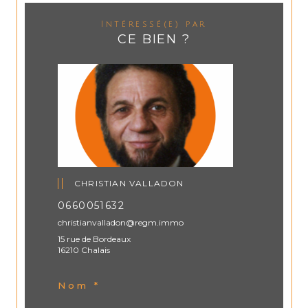
Intéressé(e) par
CE BIEN ?
CHRISTIAN VALLADON
0660051632
christianvalladon@regm.immo
15 rue de Bordeaux
16210 Chalais
Nom *