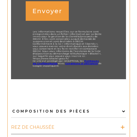
Envoyer
Les informations recueillies sur ce formulaire sont
enregistrées dans un fichier informatisé par La Boite
Immo pour la gestion de la clientèle/prospects de
REGM. Elles sont conservées jusqu'à demande de
suppression et sont destinées à REGM.
Conformément à la loi « informatique et libertés »,
vous pouvez exercer votre droit d'accès aux données
vous concernant et les faire rectifier en contactant
REGM. Nous vous informons de l’existence de la liste
d'opposition au démarchage téléphonique « Bloctel »,
sur laquelle vous pouvez vous inscrire ici :
https://www.bloctel.gouv.fr/
Ce site est protégé par reCAPTCHA, les
Politiques
de Confidentialité
et es
Conditions d'utilisation
de
Google s'appliquent.
REZ DE CHAUSSÉE