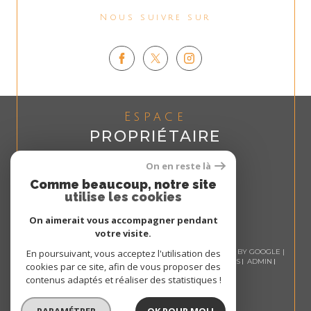
Nous suivre sur
Espace
PROPRIÉTAIRE
Se connecter
On en reste là
Comme beaucoup, notre site
utilise les cookies
On aimerait vous accompagner pendant
votre visite.
© 2026 | TOUS DROITS RÉSERVÉS | TRADUCTION POWERED BY GOOGLE |
En poursuivant, vous acceptez l'utilisation des
NOS HONORAIRES
PLAN DU SITE
MENTIONS LÉGALES
ADMIN
cookies par ce site, afin de vous proposer des
NOS LIENS
POLITIQUE RGPD
COOKIES
contenus adaptés et réaliser des statistiques !