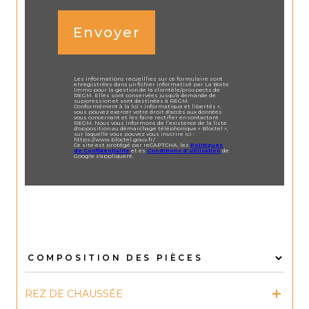
Envoyer
Les informations recueillies sur ce formulaire sont
enregistrées dans un fichier informatisé par La Boite
Immo pour la gestion de la clientèle/prospects de
REGM. Elles sont conservées jusqu'à demande de
suppression et sont destinées à REGM.
Conformément à la loi « informatique et libertés »,
vous pouvez exercer votre droit d'accès aux données
vous concernant et les faire rectifier en contactant
REGM. Nous vous informons de l’existence de la liste
d'opposition au démarchage téléphonique « Bloctel »,
sur laquelle vous pouvez vous inscrire ici :
https://www.bloctel.gouv.fr/
Ce site est protégé par reCAPTCHA, les
Politiques
de Confidentialité
et es
Conditions d'utilisation
de
Google s'appliquent.
REZ DE CHAUSSÉE