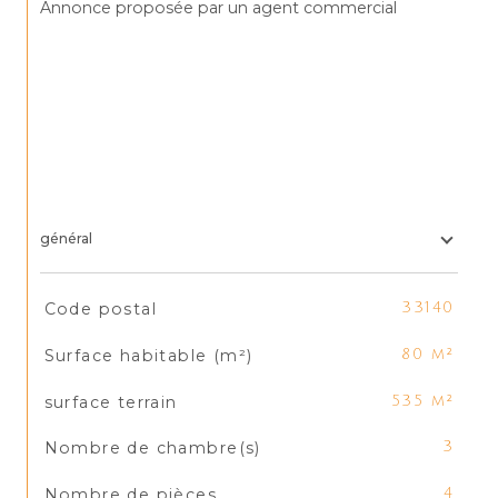
Annonce proposée par un agent commercial
général
TRAD_SIROCCO_Caracteristique
Valeurs
Code postal
33140
Surface habitable (m²)
80 m²
surface terrain
535 m²
Nombre de chambre(s)
3
Nombre de pièces
4