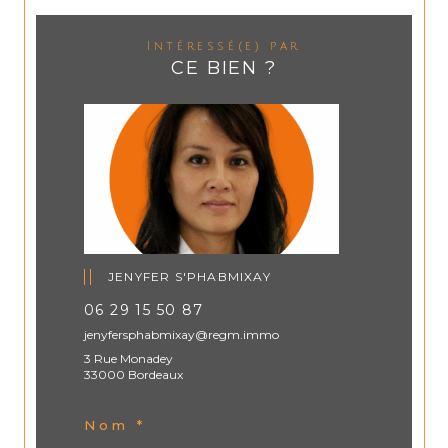
Intéressé(e) par
CE BIEN ?
JENYFER S'PHABMIXAY
06 29 15 50 87
jenyfersphabmixay@regm.immo
3 Rue Monadey
33000 Bordeaux
Nom *