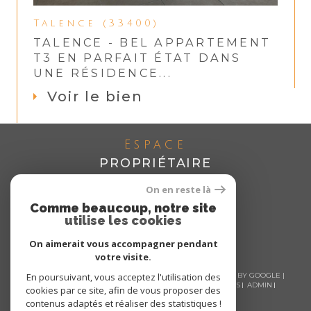
Talence (33400)
TALENCE - BEL APPARTEMENT
T3 EN PARFAIT ÉTAT DANS
UNE RÉSIDENCE...
Voir le bien
Espace
PROPRIÉTAIRE
Se connecter
On en reste là
Comme beaucoup, notre site
utilise les cookies
On aimerait vous accompagner pendant
votre visite.
En poursuivant, vous acceptez l'utilisation des
© 2026 | TOUS DROITS RÉSERVÉS | TRADUCTION POWERED BY GOOGLE |
NOS HONORAIRES
PLAN DU SITE
MENTIONS LÉGALES
ADMIN
cookies par ce site, afin de vous proposer des
NOS LIENS
POLITIQUE RGPD
COOKIES
contenus adaptés et réaliser des statistiques !