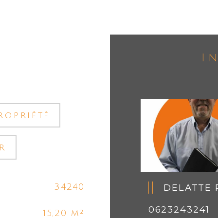
I
ropriété
r
34240
DELATTE 
0623243241
15,20 m²