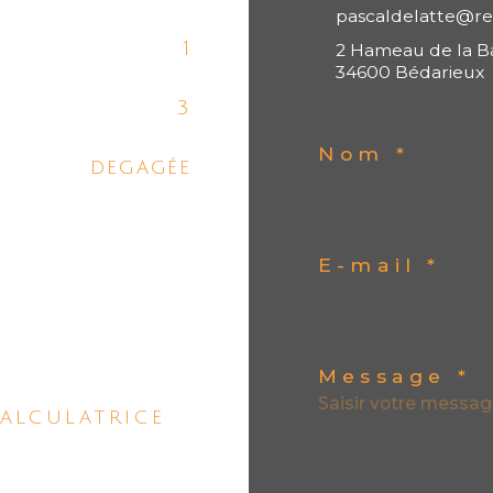
pascaldelatte@r
1
2 Hameau de la B
34600 Bédarieux
3
Nom *
degagée
E-mail *
Message *
alculatrice