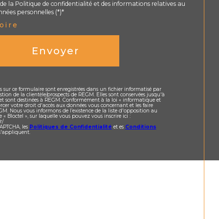
de la Politique de confidentialité et des informations relatives au
nées personnelles (*)*
oire
Envoyer
es sur ce formulaire sont enregistrées dans un fichier informatisé par
tion de la clientèle/prospects de REGM. Elles sont conservées jusqu'à
t sont destinées à REGM. Conformément à la loi « informatique et
ercer votre droit d'accès aux données vous concernant et les faire
GM. Nous vous informons de l’existence de la liste d'opposition au
Bloctel », sur laquelle vous pouvez vous inscrire ici :
r/
eCAPTCHA, les
Politiques de Confidentialité
et es
Conditions
'appliquent.