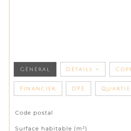
Général
Détails +
Cop
Financier
DPE
Quartie
TRAD_SIROCCO_Caracteristique
Valeurs
Code postal
Surface habitable (m²)