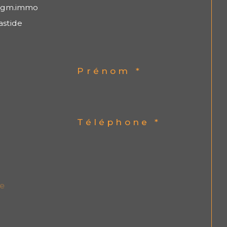
egm.immo
astide
Prénom *
Téléphone *