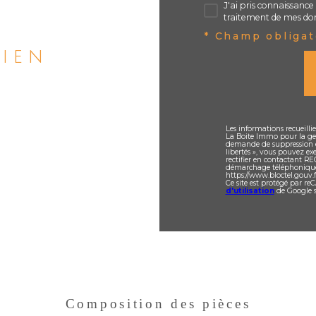
J'ai pris connaissance 
traitement de mes don
* Champ obligat
bien
Les informations recueilli
La Boite Immo pour la ges
demande de suppression e
libertés », vous pouvez ex
rectifier en contactant RE
démarchage téléphonique « 
https://www.bloctel.gouv.f
Ce site est protégé par r
d'utilisation
de Google s
Composition des pièces