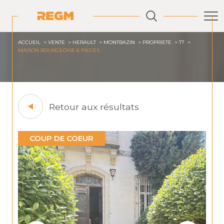
ACCUEIL
VENTE
HERAULT
MONTBAZIN
PROPRIETE
T7
MAISON BOURGEOISE 6 PIECES
Retour aux résultats
COUP DE COEUR