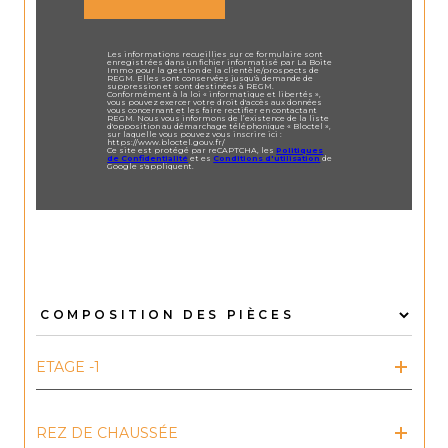
Les informations recueillies sur ce formulaire sont
enregistrées dans un fichier informatisé par La Boite
Immo pour la gestion de la clientèle/prospects de
REGM. Elles sont conservées jusqu'à demande de
suppression et sont destinées à REGM.
Conformément à la loi « informatique et libertés »,
vous pouvez exercer votre droit d'accès aux données
vous concernant et les faire rectifier en contactant
REGM. Nous vous informons de l’existence de la liste
d'opposition au démarchage téléphonique « Bloctel »,
sur laquelle vous pouvez vous inscrire ici :
https://www.bloctel.gouv.fr/
Ce site est protégé par reCAPTCHA, les
Politiques
de Confidentialité
et es
Conditions d'utilisation
de
Google s'appliquent.
ETAGE -1
REZ DE CHAUSSÉE