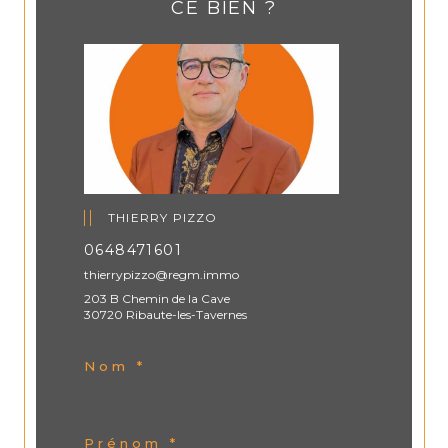
CE BIEN ?
THIERRY PIZZO
0648471601
thierrypizzo@regm.immo
203 B Chemin de la Cave
30720 Ribaute-les-Tavernes
Nom *
Prénom *