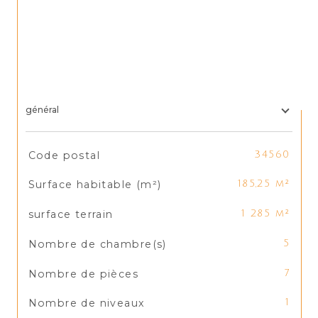
général
TRAD_SIROCCO_Caracteristique
Valeurs
Code postal
34560
Surface habitable (m²)
185,25 m²
surface terrain
1 285 m²
Nombre de chambre(s)
5
Nombre de pièces
7
Nombre de niveaux
1