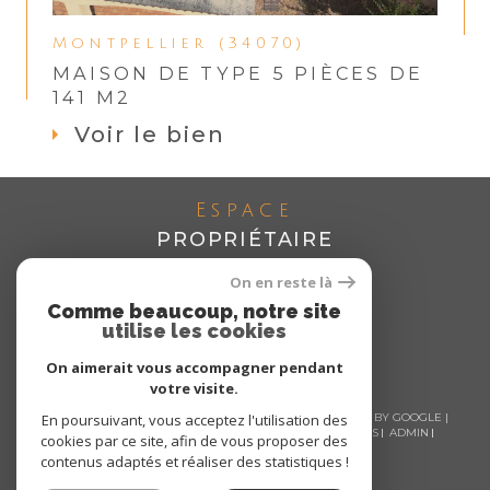
Montpellier (34070)
MAISON DE TYPE 5 PIÈCES DE
141 M2
Voir le bien
Espace
PROPRIÉTAIRE
Se connecter
On en reste là
Comme beaucoup, notre site
utilise les cookies
On aimerait vous accompagner pendant
votre visite.
© 2026 | TOUS DROITS RÉSERVÉS | TRADUCTION POWERED BY GOOGLE |
En poursuivant, vous acceptez l'utilisation des
NOS HONORAIRES
PLAN DU SITE
MENTIONS LÉGALES
ADMIN
cookies par ce site, afin de vous proposer des
NOS LIENS
POLITIQUE RGPD
COOKIES
contenus adaptés et réaliser des statistiques !