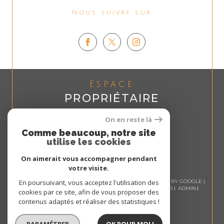
Nous suivre sur
Espace
PROPRIÉTAIRE
Se connecter
On en reste là
Comme beaucoup, notre site
utilise les cookies
On aimerait vous accompagner pendant
votre visite.
© 2026 | TOUS DROITS RÉSERVÉS | TRADUCTION POWERED BY GOOGLE |
En poursuivant, vous acceptez l'utilisation des
NOS HONORAIRES
PLAN DU SITE
MENTIONS LÉGALES
ADMIN
cookies par ce site, afin de vous proposer des
NOS LIENS
POLITIQUE RGPD
COOKIES
contenus adaptés et réaliser des statistiques !