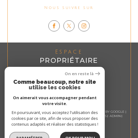
Nous suivre sur
Espace
PROPRIÉTAIRE
Se connecter
On en reste là
Comme beaucoup, notre site
utilise les cookies
On aimerait vous accompagner pendant
votre visite.
© 2026 | TOUS DROITS RÉSERVÉS | TRADUCTION POWERED BY GOOGLE |
En poursuivant, vous acceptez l'utilisation des
NOS HONORAIRES
PLAN DU SITE
MENTIONS LÉGALES
ADMIN
cookies par ce site, afin de vous proposer des
NOS LIENS
POLITIQUE RGPD
COOKIES
contenus adaptés et réaliser des statistiques !