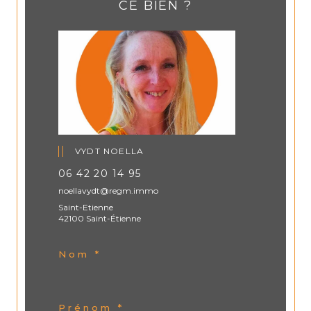
CE BIEN ?
VYDT NOELLA
06 42 20 14 95
noellavydt@regm.immo
Saint-Etienne
42100 Saint-Étienne
Nom *
Prénom *