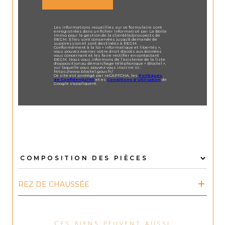
Les informations recueillies sur ce formulaire sont
enregistrées dans un fichier informatisé par La Boite
Immo pour la gestion de la clientèle/prospects de
REGM. Elles sont conservées jusqu'à demande de
suppression et sont destinées à REGM.
Conformément à la loi « informatique et libertés »,
vous pouvez exercer votre droit d'accès aux données
vous concernant et les faire rectifier en contactant
REGM. Nous vous informons de l’existence de la liste
d'opposition au démarchage téléphonique « Bloctel »,
sur laquelle vous pouvez vous inscrire ici :
https://www.bloctel.gouv.fr/
Ce site est protégé par reCAPTCHA, les
Politiques
de Confidentialité
et es
Conditions d'utilisation
de
Google s'appliquent.
REZ DE CHAUSSÉE
Ces biens peuvent aussi