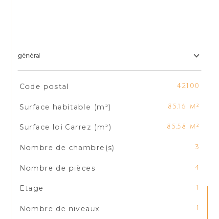
général
TRAD_SIROCCO_Caracteristique
Valeurs
Code postal
42100
Surface habitable (m²)
85,16 m²
Surface loi Carrez (m²)
85,58 m²
Nombre de chambre(s)
3
Nombre de pièces
4
Etage
1
Nombre de niveaux
1