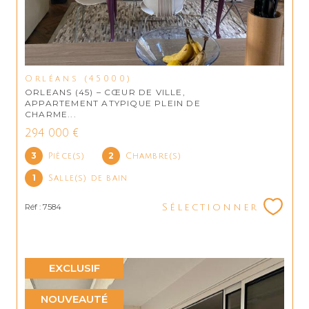
Orléans (45000)
ORLEANS (45) – CŒUR DE VILLE,
APPARTEMENT ATYPIQUE PLEIN DE
CHARME...
294 000 €
3
2
Pièce(s)
Chambre(s)
1
Salle(s) de bain
Réf : 7584
Sélectionner
EXCLUSIF
NOUVEAUTÉ