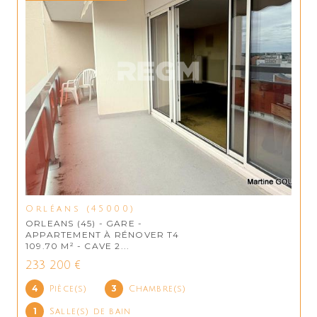
Orléans (45000)
ORLEANS (45) - GARE -
APPARTEMENT À RÉNOVER T4
109.70 M² - CAVE 2...
233 200 €
4
3
Pièce(s)
Chambre(s)
1
Salle(s) de bain