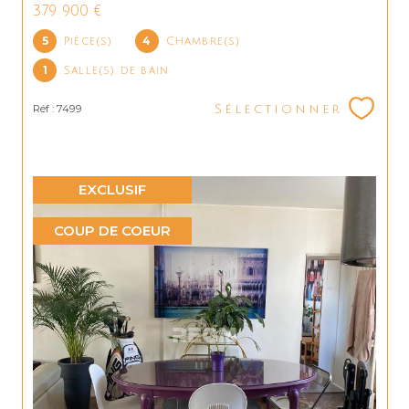
379 900 €
5
4
Pièce(s)
Chambre(s)
1
Salle(s) de bain
Réf : 7499
Sélectionner
EXCLUSIF
COUP DE COEUR