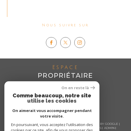
Nous suivre sur
Espace
PROPRIÉTAIRE
Se connecter
On en reste là
Comme beaucoup, notre site
utilise les cookies
On aimerait vous accompagner pendant
votre visite.
En poursuivant, vous acceptez l'utilisation des
© 2026 | TOUS DROITS RÉSERVÉS | TRADUCTION POWERED BY GOOGLE |
NOS HONORAIRES
PLAN DU SITE
MENTIONS LÉGALES
ADMIN
cookies par ce site, afin de vous proposer des