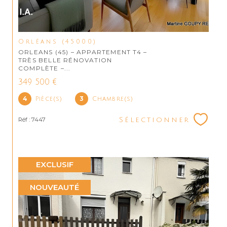
Orléans (45000)
ORLEANS (45) – APPARTEMENT T4 –
TRÈS BELLE RÉNOVATION
COMPLÈTE –...
349 500 €
4
3
Pièce(s)
Chambre(s)
Réf : 7447
Sélectionner
EXCLUSIF
NOUVEAUTÉ