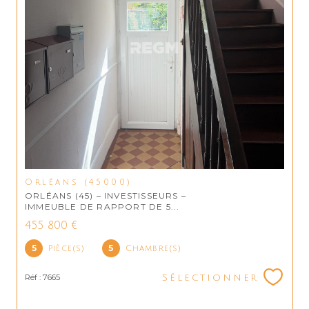
Orléans (45000)
ORLÉANS (45) – INVESTISSEURS –
IMMEUBLE DE RAPPORT DE 5...
455 800 €
5
5
Pièce(s)
Chambre(s)
Réf : 7665
Sélectionner