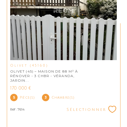
Olivet (45160)
OLIVET (45) – MAISON DE 88 M² À
RÉNOVER - 3 CHBR - VÉRANDA,
JARDIN...
170 000 €
5
3
Pièce(s)
Chambre(s)
Réf : 7614
Sélectionner