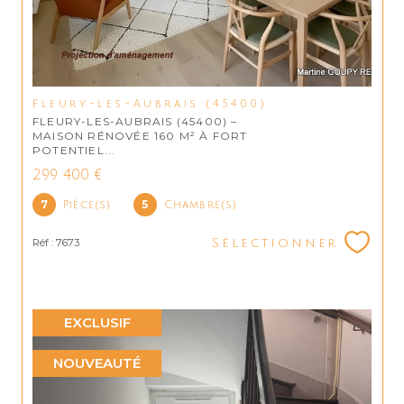
Fleury-les-Aubrais (45400)
FLEURY-LES-AUBRAIS (45400) –
MAISON RÉNOVÉE 160 M² À FORT
POTENTIEL...
299 400 €
7
5
Pièce(s)
Chambre(s)
Réf : 7673
Sélectionner
EXCLUSIF
NOUVEAUTÉ