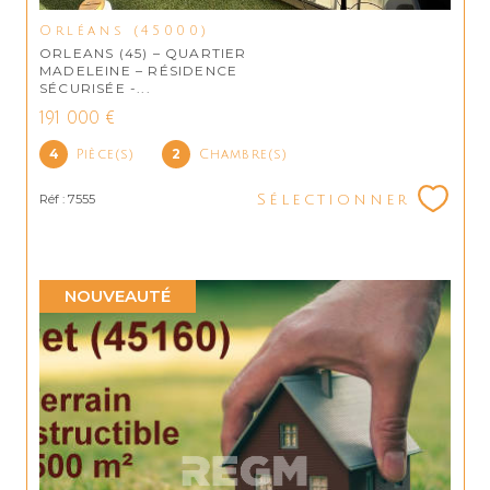
Orléans (45000)
ORLEANS (45) – QUARTIER
MADELEINE – RÉSIDENCE
SÉCURISÉE -...
191 000 €
4
2
Pièce(s)
Chambre(s)
Réf : 7555
Sélectionner
NOUVEAUTÉ