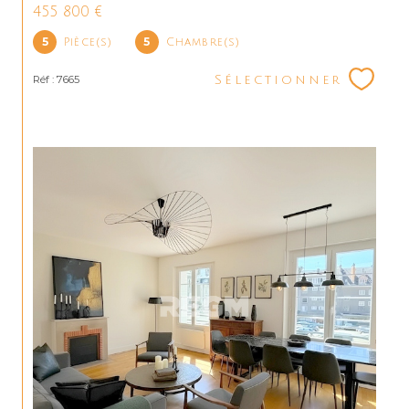
455 800 €
5
5
Pièce(s)
Chambre(s)
Réf : 7665
Sélectionner