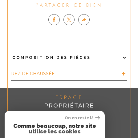
Partager ce bien
REZ DE CHAUSSÉE
Espace
PROPRIÉTAIRE
Se connecter
On en reste là
Comme beaucoup, notre site
utilise les cookies