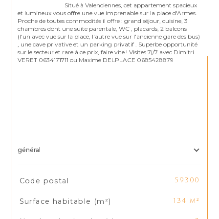
                                Situé à Valenciennes, cet appartement spacieux 
et lumineux vous offre une vue imprenable sur la place d'Armes. 
Proche de toutes commodités il offre : grand séjour, cuisine, 3 
chambres dont une suite parentale, WC , placards, 2 balcons 
(l'un avec vue sur la place, l'autre vue sur l'ancienne gare des bus) 
, une cave privative et un parking privatif . Superbe opportunité 
sur le secteur et rare à ce prix, faire vite ! Visites 7j/7 avec Dimitri 
VERET 0634171711 ou Maxime DELPLACE 0685428879

général
TRAD_SIROCCO_Caracteristique
Valeurs
Code postal
59300
Surface habitable (m²)
134 m²