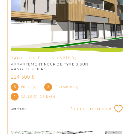
Rang-du-Fliers (62180)
APPARTEMENT NEUF DE TYPE 3 SUR
RANG DU FLIERS
224 500 €
3
2
Pièce(s)
Chambre(s)
1
Salle(s) de bain
Réf : 6087
Sélectionner