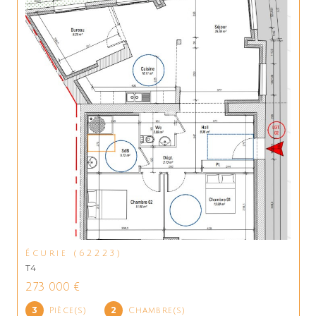
Écurie (62223)
T4
273 000 €
3
2
Pièce(s)
Chambre(s)