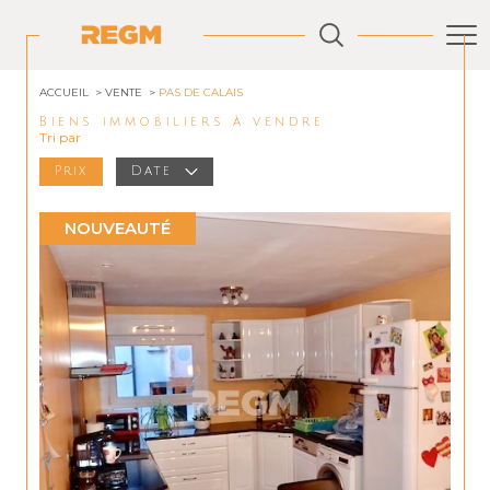
ACCUEIL
VENTE
PAS DE CALAIS
Biens immobiliers à vendre
Tri par
Prix
Date
NOUVEAUTÉ