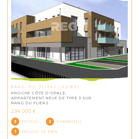
Rang-du-Fliers (62180)
PROCHE CÔTE D'OPALE,
APPARTEMENT NEUF DE TYPE 3 SUR
RANG DU FLIERS
234 000 €
3
2
Pièce(s)
Chambre(s)
1
Salle(s) de bain