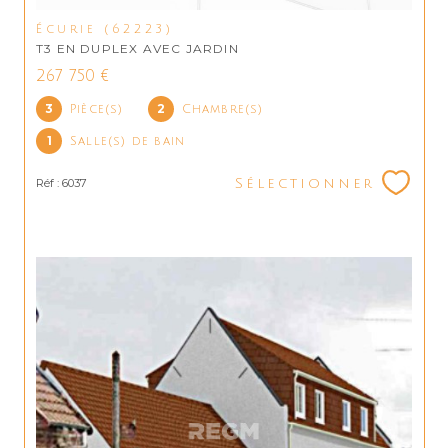
Écurie (62223)
T3 EN DUPLEX AVEC JARDIN
267 750 €
3
2
Pièce(s)
Chambre(s)
1
Salle(s) de bain
Réf : 6037
Sélectionner