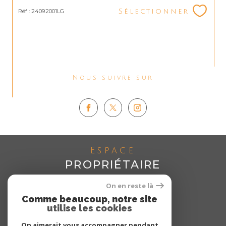
Réf : 24092001LG
Sélectionner
Nous suivre sur
Espace
PROPRIÉTAIRE
Se connecter
On en reste là
Comme beaucoup, notre site
utilise les cookies
On aimerait vous accompagner pendant