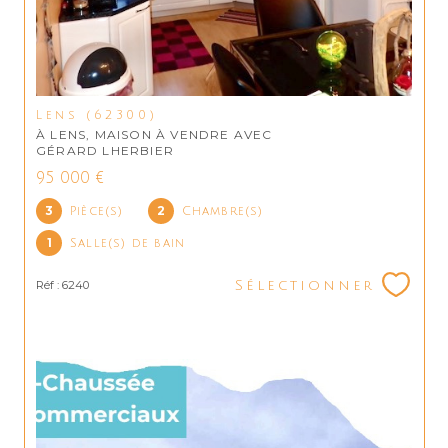
Lens (62300)
À LENS, MAISON À VENDRE AVEC
GÉRARD LHERBIER
95 000 €
3
2
Pièce(s)
Chambre(s)
1
Salle(s) de bain
Réf : 6240
Sélectionner