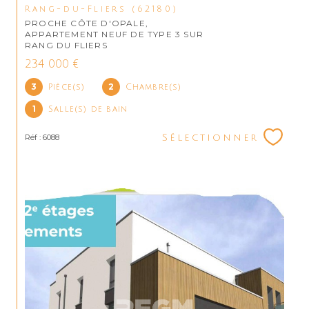
Rang-du-Fliers (62180)
PROCHE CÔTE D'OPALE,
APPARTEMENT NEUF DE TYPE 3 SUR
RANG DU FLIERS
234 000 €
3
2
Pièce(s)
Chambre(s)
1
Salle(s) de bain
Réf : 6088
Sélectionner