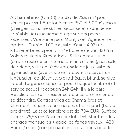
A Chamalières (63400), studio de 25,93 m² pour 
sénior pouvant être loué entre 850 et 900 € / mois 
(charges comprises). Lieu sécurisé et cadre de vie 
agréable. Au cinquième étage sur cinq avec 
ascenseur. Vue sur le parc Montjuzet. Agencement 
optimal. Entrée : 1,60 m², salle d'eau : 4,92 m², 
kitchenette équipée : 3 m² et pièce de vie : 15,64 m². 
Volets roulants. Prestations : Salle de restaurant 
(cuisine réalisée en interne par un cuisinier), bar, salle 
de bridge, salle de télévision, salle de jeux, salle de 
gymnastique (avec matériel pouvant recevoir un 
kiné), salon de détente, bibliothèque, billard, service 
appel d'urgence (bracelet pour chaque locataire) et 
service accueil réception 24h/24h. Il y a le parc 
Beaulieu collé à la résidence pour se promener ou 
se détendre. Centres villes de Chamalières et 
Clermont-Ferrand , commerces et transport (bus) à 
proximité. La taxe foncière est de 704 EUR. Surface 
Carrez : 25,93 m². Numéro de lot : 163. Montant des 
charges mensuelles + appel de fonds travaux : 480 
Euros / mois (comprenant les prestations pour les 