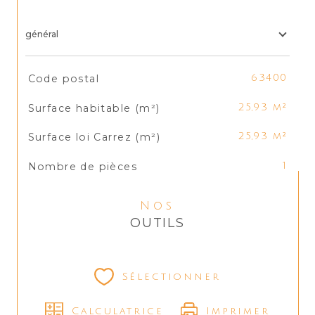
général
TRAD_SIROCCO_Caracteristique
Valeurs
Code postal
63400
Surface habitable (m²)
25,93 m²
Surface loi Carrez (m²)
25,93 m²
Nombre de pièces
1
Nos
OUTILS
Sélectionner
Calculatrice
Imprimer