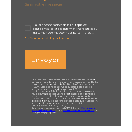
J'ai pris connaissance de la Politique de
confidentialité et des informations relatives au
traitement de mes données personnelles (*)*
* Champ obligatoire
Envoyer
Les informations recueillies sur ce formulaire sont
enregistrées dans un fichier informatisé par La Boite
Immo pour la gestion de la clientèle/prospects de
REGM. Elles sont conservées jusqu'à demande de
suppression et sont destinées à REGM.
Conformément à la loi « informatique et libertés »,
vous pouvez exercer votre droit d'accès aux données
vous concernant et les faire rectifier en contactant
REGM. Nous vous informons de l’existence de la liste
d'opposition au démarchage téléphonique « Bloctel »,
sur laquelle vous pouvez vous inscrire ici :
https://www.bloctel.gouv.fr/
Ce site est protégé par reCAPTCHA, les
Politiques
de Confidentialité
et es
Conditions d'utilisation
de
Google s'appliquent.