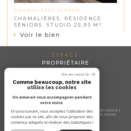
Chamalières (63400)
CHAMALIÈRES. RÉSIDENCE
SÉNIORS. STUDIO 25,93 M².
Voir le bien
Espace
PROPRIÉTAIRE
Se connecter
On en reste là
Comme beaucoup, notre site
utilise les cookies
On aimerait vous accompagner pendant
votre visite.
© 2026 | TOUS DROITS RÉSERVÉS | TRADUCTION POWERED BY GOOGLE |
En poursuivant, vous acceptez l'utilisation des
NOS HONORAIRES
PLAN DU SITE
MENTIONS LÉGALES
ADMIN
cookies par ce site, afin de vous proposer des
NOS LIENS
POLITIQUE RGPD
COOKIES
contenus adaptés et réaliser des statistiques !