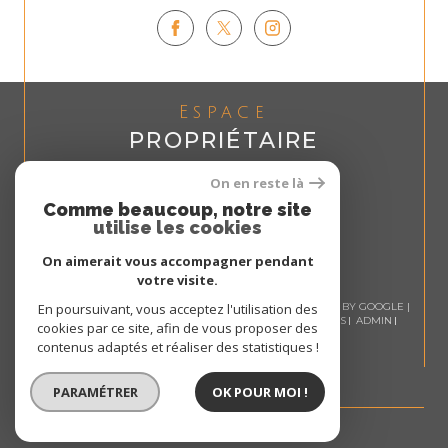
Espace
PROPRIÉTAIRE
Se connecter
On en reste là
Comme beaucoup, notre site
utilise les cookies
On aimerait vous accompagner pendant
votre visite.
© 2026 | TOUS DROITS RÉSERVÉS | TRADUCTION POWERED BY GOOGLE |
En poursuivant, vous acceptez l'utilisation des
NOS HONORAIRES
PLAN DU SITE
MENTIONS LÉGALES
ADMIN
cookies par ce site, afin de vous proposer des
NOS LIENS
POLITIQUE RGPD
COOKIES
contenus adaptés et réaliser des statistiques !
PARAMÉTRER
OK POUR MOI !