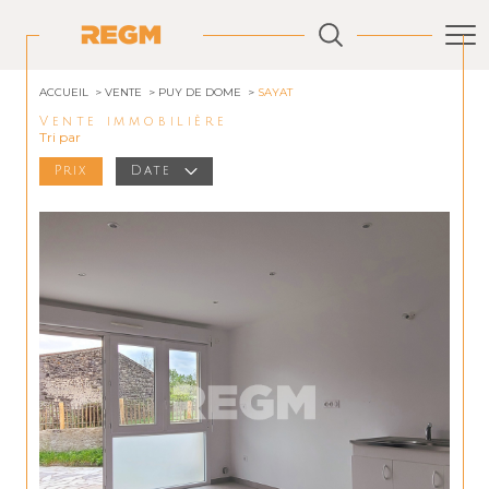
ACCUEIL
VENTE
PUY DE DOME
SAYAT
Vente immobilière
Tri par
Prix
Date