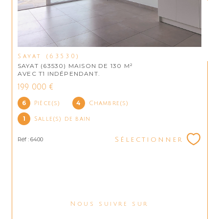
Sayat (63530)
SAYAT (63530) MAISON DE 130 M²
AVEC T1 INDÉPENDANT.
199 000 €
6
4
Pièce(s)
Chambre(s)
1
Salle(s) de bain
Réf : 6400
Sélectionner
Nous suivre sur