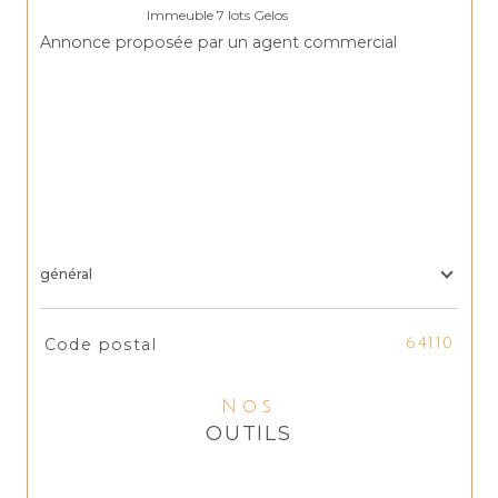
Annonce proposée par un agent commercial
général
TRAD_SIROCCO_Caracteristique
Valeurs
Code postal
64110
Nos
OUTILS