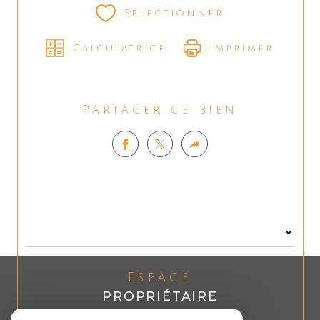
Sélectionner
Calculatrice
Imprimer
Partager ce bien
Espace
PROPRIÉTAIRE
Se connecter