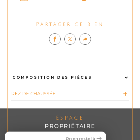
Partager ce bien
REZ DE CHAUSSÉE
Espace
PROPRIÉTAIRE
Se connecter
On en reste là