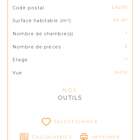
TRAD_SIROCCO_Caracteristique
Valeurs
Code postal
64200
Surface habitable (m²)
44 m²
Nombre de chambre(s)
1
Nombre de pièces
2
Etage
-1
Vue
non
Nos
OUTILS
Sélectionner
Calculatrice
Imprimer