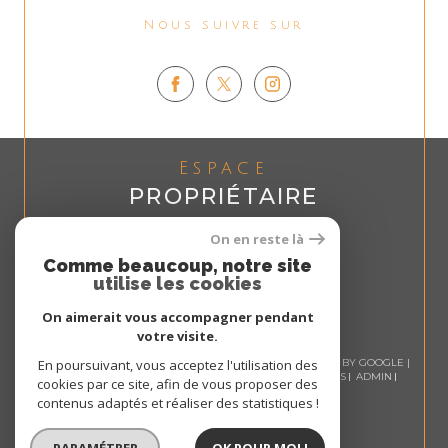
Nous suivre sur
Espace
PROPRIÉTAIRE
Se connecter
On en reste là
Comme beaucoup, notre site
utilise les cookies
On aimerait vous accompagner pendant
votre visite.
© 2026 | TOUS DROITS RÉSERVÉS | TRADUCTION POWERED BY GOOGLE |
En poursuivant, vous acceptez l'utilisation des
NOS HONORAIRES
PLAN DU SITE
MENTIONS LÉGALES
ADMIN
cookies par ce site, afin de vous proposer des
NOS LIENS
POLITIQUE RGPD
COOKIES
contenus adaptés et réaliser des statistiques !