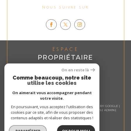
Nous suivre sur
Espace
PROPRIÉTAIRE
Se connecter
On en reste là
Comme beaucoup, notre site
utilise les cookies
On aimerait vous accompagner pendant
votre visite.
© 2026 | TOUS DROITS RÉSERVÉS | TRADUCTION POWERED BY GOOGLE |
En poursuivant, vous acceptez l'utilisation des
NOS HONORAIRES
PLAN DU SITE
MENTIONS LÉGALES
ADMIN
cookies par ce site, afin de vous proposer des
NOS LIENS
POLITIQUE RGPD
COOKIES
contenus adaptés et réaliser des statistiques !