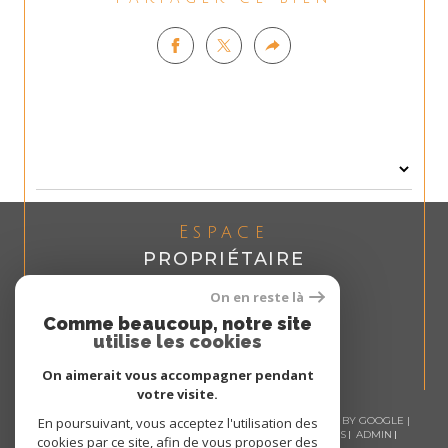
Espace
PROPRIÉTAIRE
Se connecter
On en reste là
Comme beaucoup, notre site
utilise les cookies
On aimerait vous accompagner pendant
votre visite.
En poursuivant, vous acceptez l'utilisation des
© 2026 | TOUS DROITS RÉSERVÉS | TRADUCTION POWERED BY GOOGLE |
NOS HONORAIRES
PLAN DU SITE
MENTIONS LÉGALES
ADMIN
cookies par ce site, afin de vous proposer des