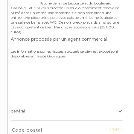
                                Proche de la rue Lecourbe et du boulevard 
Garibaldi, REGM vous propose un studio récemment rénové de 
31 m² dans un immeuble moderne. Ce bien comprend une 
entrée, une pièce principale avec cuisine américaine équipée et 
une salle de bains avec WC. De nombreux placards ainsi qu'une 
cave complètent ce bien. Parking en sous-sol en sus (25 000 
Annonce proposée par un agent commercial
Les informations sur les risques auxquels ce bien est exposé sont 
disponibles sur le site 
Géorisques
général
TRAD_SIROCCO_Caracteristique
Valeurs
Code postal
75015