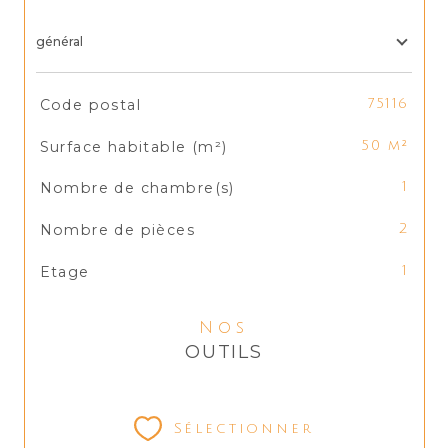
général
TRAD_SIROCCO_Caracteristique
Valeurs
Code postal
75116
Surface habitable (m²)
50 m²
Nombre de chambre(s)
1
Nombre de pièces
2
Etage
1
Nos
OUTILS
Sélectionner