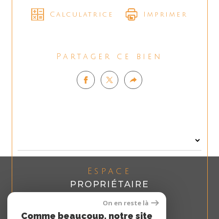
Calculatrice
Imprimer
Partager ce bien
Espace
PROPRIÉTAIRE
Se connecter
On en reste là
Comme beaucoup, notre site