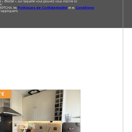
Bloctel », sur laquelle vous pouvez vous inscrire ici :
r/
eCAPTCHA, les
Politiques de Confidentialité
et es
Conditions
'appliquent.
TÉ