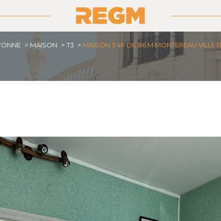
YONNE
MAISON
T3
MAISON 3 4P DE 86 M MONTEREAU VILLE B