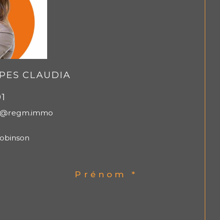
PES CLAUDIA
91
es@regm.immo
Robinson
Prénom *