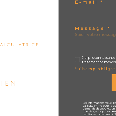
E-mail *
Message *
alculatrice
J'ai pris connaissance 
traitement de mes don
* Champ obligat
bien
Les informations recueilli
La Boite Immo pour la ges
demande de suppression e
libertés », vous pouvez ex
rectifier en contactant RE