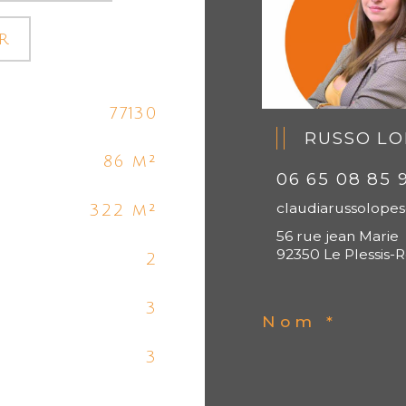
r
77130
RUSSO LO
86 m²
06 65 08 85 
claudiarussolop
322 m²
56 rue jean Marie
92350 Le Plessis-
2
3
Nom *
3