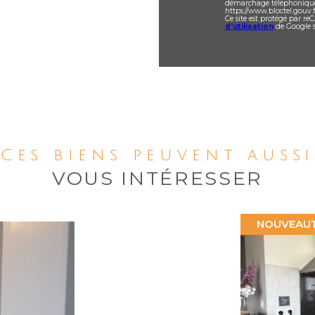
démarchage téléphonique « 
https://www.bloctel.gouv.f
Ce site est protégé par r
d'utilisation
de Google s
Ces biens peuvent aussi
VOUS INTÉRESSER
NOUVEAU