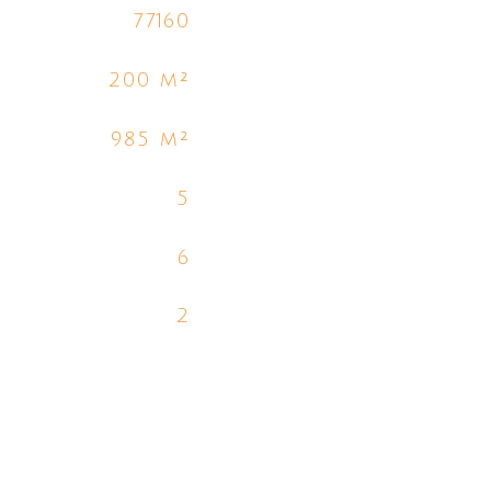
77160
200 m²
985 m²
5
6
2