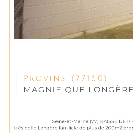
Provins (77160)
MAGNIFIQUE LONGÈRE
                                Seine-et-Marne (77) BAISSE DE PRIX Beauchery-Saint-Martin (77560) A 10 minutes de la vile médiévale de provins et de sa gare Se niche une 
très belle Longère familiale de plus de 200m2 pro