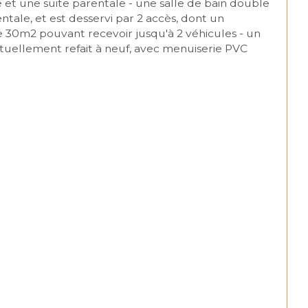
et une suite parentale - une salle de bain double 
ale, et est desservi par 2 accès, dont un 
30m2 pouvant recevoir jusqu'à 2 véhicules - un 
tuellement refait à neuf, avec menuiserie PVC 