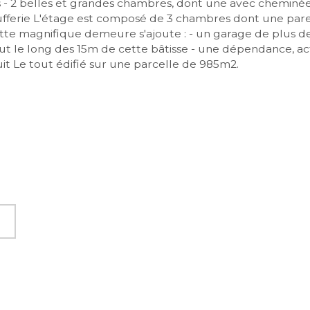
 - 2 belles et grandes chambres, dont une avec cheminée 
ufferie L'étage est composé de 3 chambres dont une parent
e magnifique demeure s'ajoute : - un garage de plus de 
ut le long des 15m de cette bâtisse - une dépendance, ac
uit Le tout édifié sur une parcelle de 985m2.

E