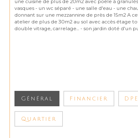
une cuisine de plus de 20m2 avec poêle à granulés
vasques - un wc séparé - une salle d'eau - une cha
donnant sur une mezzannine de près de 15m2 A cett
atelier de plus de 30m2 au sol avec accès étage to
double vitrage, carrelage... - son jardin doté d'un p
Général
Financier
DP
Quartier