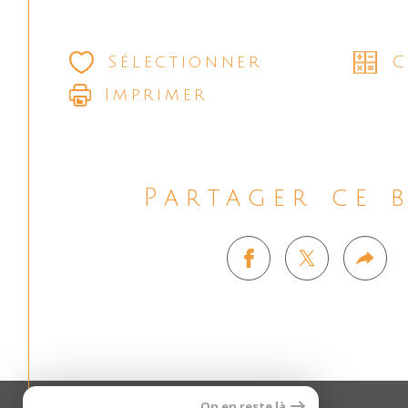
Sélectionner
C
Imprimer
Partager ce 
On en reste là