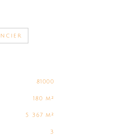
ancier
81000
180 m²
5 367 m²
3