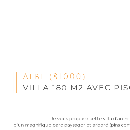
Albi (81000)
VILLA 180 M2 AVEC PIS
                                Je vous propose cette villa d'architecte années 70, lumineuse et de grande qualité, d'une surface de 180 m2 habitables, implantée au milieu 
d'un magnifique parc paysager et arboré (pins centen