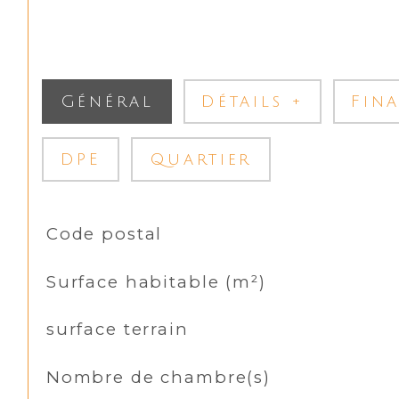
Général
Détails +
Fin
DPE
Quartier
TRAD_SIROCCO_Caracteristique
Valeurs
Code postal
Surface habitable (m²)
surface terrain
Nombre de chambre(s)