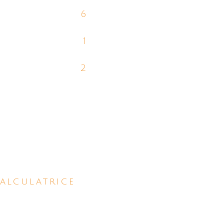
6
1
2
alculatrice