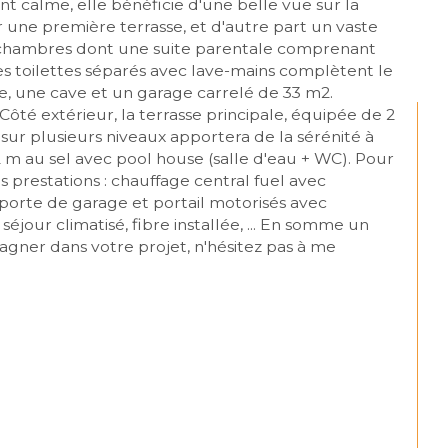
t calme, elle bénéficie d'une belle vue sur la 
 une première terrasse, et d'autre part un vaste 
s chambres dont une suite parentale comprenant 
es toilettes séparés avec lave-mains complètent le 
ie, une cave et un garage carrelé de 33 m2. 
é extérieur, la terrasse principale, équipée de 2 
sur plusieurs niveaux apportera de la sérénité à 
m au sel avec pool house (salle d'eau + WC). Pour 
 prestations : chauffage central fuel avec 
orte de garage et portail motorisés avec 
éjour climatisé, fibre installée, ... En somme un 
agner dans votre projet, n'hésitez pas à me 