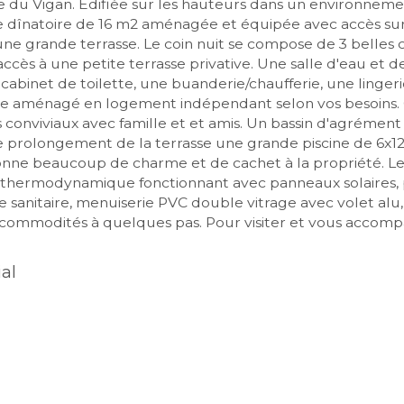
e du Vigan. Edifiée sur les hauteurs dans un environnemen
ine dînatoire de 16 m2 aménagée et équipée avec accès sur
une grande terrasse. Le coin nuit se compose de 3 belle
cès à une petite terrasse privative. Une salle d'eau et d
cabinet de toilette, une buanderie/chaufferie, une linger
e aménagé en logement indépendant selon vos besoins. Côt
 conviviaux avec famille et et amis. Un bassin d'agrément 
 prolongement de la terrasse une grande piscine de 6x12 
donne beaucoup de charme et de cachet à la propriété. Les
 thermodynamique fonctionnant avec panneaux solaires, p
 sanitaire, menuiserie PVC double vitrage avec volet alu, s
es commodités à quelques pas. Pour visiter et vous accomp
al