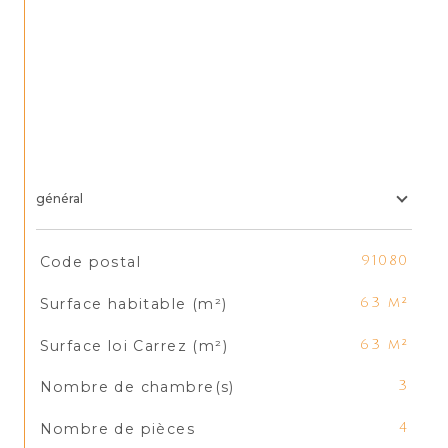
général
TRAD_SIROCCO_Caracteristique
Valeurs
Code postal
91080
Surface habitable (m²)
63 m²
Surface loi Carrez (m²)
63 m²
Nombre de chambre(s)
3
Nombre de pièces
4