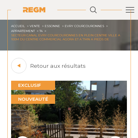
ACCUEIL
VENTE
ESSONNE
EVRY COURCOURONNES
APPARTEMENT
T4
SECTEUR CANAL EVRY COURCOURONNES EN PLEIN CENTRE VILLE A
100M DU CENTRE COMMERCIAL AGORA ET A 7MN A PIEDS DE
Retour aux résultats
EXCLUSIF
NOUVEAUTÉ