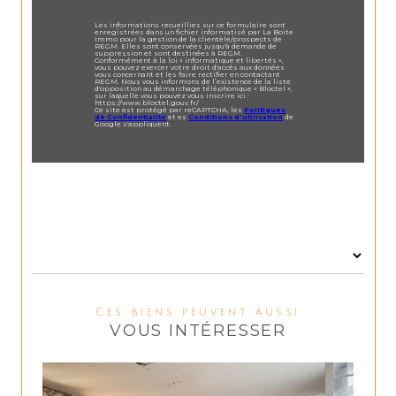
Les informations recueillies sur ce formulaire sont
enregistrées dans un fichier informatisé par La Boite
Immo pour la gestion de la clientèle/prospects de
REGM. Elles sont conservées jusqu'à demande de
suppression et sont destinées à REGM.
Conformément à la loi « informatique et libertés »,
vous pouvez exercer votre droit d'accès aux données
vous concernant et les faire rectifier en contactant
REGM. Nous vous informons de l’existence de la liste
d'opposition au démarchage téléphonique « Bloctel »,
sur laquelle vous pouvez vous inscrire ici :
https://www.bloctel.gouv.fr/
Ce site est protégé par reCAPTCHA, les
Politiques
de Confidentialité
et es
Conditions d'utilisation
de
Google s'appliquent.
Ces biens peuvent aussi
VOUS INTÉRESSER