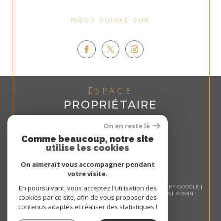
Nous suivre sur
Espace
PROPRIÉTAIRE
Se connecter
On en reste là
Comme beaucoup, notre site
utilise les cookies
On aimerait vous accompagner pendant
votre visite.
© 2026 | TOUS DROITS RÉSERVÉS | TRADUCTION POWERED BY GOOGLE |
En poursuivant, vous acceptez l'utilisation des
NOS HONORAIRES
PLAN DU SITE
MENTIONS LÉGALES
ADMIN
cookies par ce site, afin de vous proposer des
NOS LIENS
POLITIQUE RGPD
COOKIES
contenus adaptés et réaliser des statistiques !