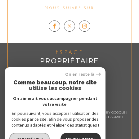
Nous suivre sur
Espace
PROPRIÉTAIRE
Se connecter
On en reste là
Comme beaucoup, notre site
utilise les cookies
On aimerait vous accompagner pendant
votre visite.
© 2026 | TOUS DROITS RÉSERVÉS | TRADUCTION POWERED BY GOOGLE |
En poursuivant, vous acceptez l'utilisation des
NOS HONORAIRES
PLAN DU SITE
MENTIONS LÉGALES
ADMIN
cookies par ce site, afin de vous proposer des
NOS LIENS
POLITIQUE RGPD
COOKIES
contenus adaptés et réaliser des statistiques !