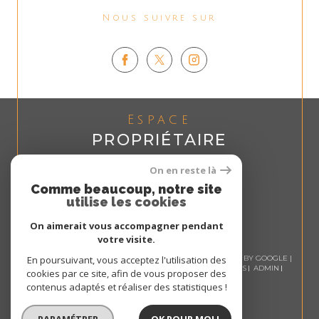
Nous suivre sur
Espace
PROPRIÉTAIRE
Se connecter
On en reste là
Comme beaucoup, notre site
utilise les cookies
On aimerait vous accompagner pendant
votre visite.
© 2026 | TOUS DROITS RÉSERVÉS | TRADUCTION POWERED BY GOOGLE |
En poursuivant, vous acceptez l'utilisation des
NOS HONORAIRES
PLAN DU SITE
MENTIONS LÉGALES
ADMIN
cookies par ce site, afin de vous proposer des
NOS LIENS
POLITIQUE RGPD
COOKIES
contenus adaptés et réaliser des statistiques !