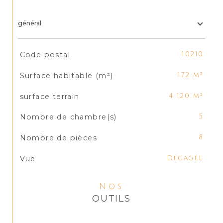
général
TRAD_SIROCCO_Caracteristique
Valeurs
Code postal
10210
Surface habitable (m²)
172 m²
surface terrain
4 120 m²
Nombre de chambre(s)
5
Nombre de pièces
8
Vue
Dégagée
Nos
OUTILS