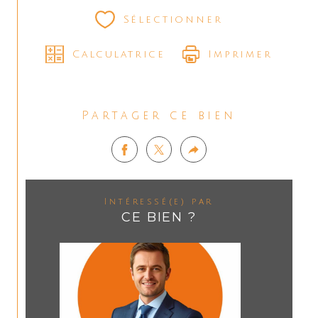
Sélectionner
Calculatrice
Imprimer
Partager ce bien
Intéressé(e) par
CE BIEN ?