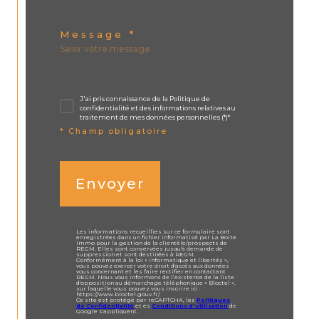
Message *
J'ai pris connaissance de la Politique de
confidentialité et des informations relatives au
traitement de mes données personnelles (*)*
* Champ obligatoire
Envoyer
Les informations recueillies sur ce formulaire sont
enregistrées dans un fichier informatisé par La Boite
Immo pour la gestion de la clientèle/prospects de
REGM. Elles sont conservées jusqu'à demande de
suppression et sont destinées à REGM.
Conformément à la loi « informatique et libertés »,
vous pouvez exercer votre droit d'accès aux données
vous concernant et les faire rectifier en contactant
REGM. Nous vous informons de l’existence de la liste
d'opposition au démarchage téléphonique « Bloctel »,
sur laquelle vous pouvez vous inscrire ici :
https://www.bloctel.gouv.fr/
Ce site est protégé par reCAPTCHA, les
Politiques
de Confidentialité
et es
Conditions d'utilisation
de
Google s'appliquent.