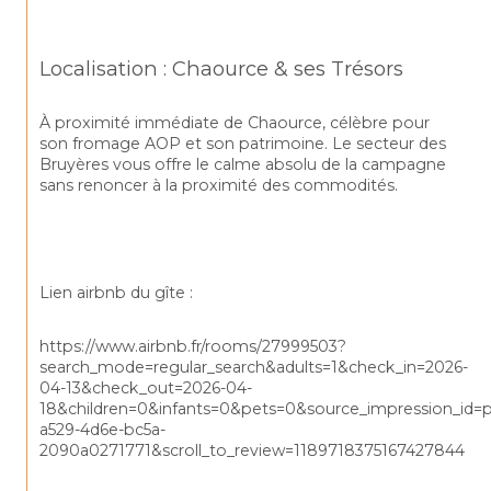
Localisation : Chaource & ses Trésors
À proximité immédiate de Chaource, célèbre pour 
son fromage AOP et son patrimoine. Le secteur des 
Bruyères vous offre le calme absolu de la campagne 
sans renoncer à la proximité des commodités.
Lien airbnb du gîte :
https://www.airbnb.fr/rooms/27999503?
search_mode=regular_search&adults=1&check_in=2026-
04-13&check_out=2026-04-
18&children=0&infants=0&pets=0&source_impression_i
a529-4d6e-bc5a-
2090a0271771&scroll_to_review=1189718375167427844