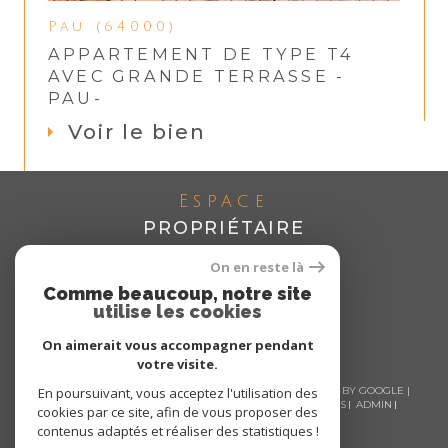
Pau (64000)
APPARTEMENT DE TYPE T4
AVEC GRANDE TERRASSE -
PAU-
Voir le bien
Espace
PROPRIÉTAIRE
Se connecter
On en reste là
Comme beaucoup, notre site
utilise les cookies
On aimerait vous accompagner pendant
votre visite.
© 2026 | TOUS DROITS RÉSERVÉS | TRADUCTION POWERED BY GOOGLE |
En poursuivant, vous acceptez l'utilisation des
NOS HONORAIRES
PLAN DU SITE
MENTIONS LÉGALES
ADMIN
cookies par ce site, afin de vous proposer des
NOS LIENS
POLITIQUE RGPD
COOKIES
contenus adaptés et réaliser des statistiques !