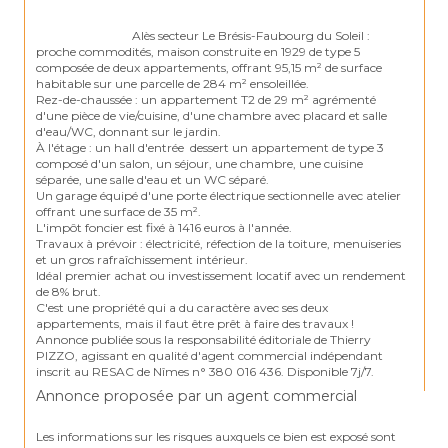
                                Alès secteur Le Brésis-Faubourg du Soleil : 
proche commodités, maison construite en 1929 de type 5 
composée de deux appartements, offrant 95,15 m² de surface 
habitable sur une parcelle de 284 m² ensoleillée.

Rez-de-chaussée : un appartement T2 de 29 m² agrémenté 
d'une pièce de vie/cuisine, d'une chambre avec placard et salle 
d'eau/WC, donnant sur le jardin.

À l'étage : un hall d'entrée  dessert un appartement de type 3 
composé d'un salon, un séjour, une chambre, une cuisine 
séparée, une salle d'eau et un WC séparé.

Un garage équipé d'une porte électrique sectionnelle avec atelier 
offrant une surface de 35 m².

L'impôt foncier est fixé à 1416 euros à l'année.

Travaux à prévoir : électricité, réfection de la toiture, menuiseries 
et un gros rafraîchissement intérieur.

Idéal premier achat ou investissement locatif avec un rendement 
de 8% brut.

C'est une propriété qui a du caractère avec ses deux 
appartements, mais il faut être prêt à faire des travaux !

Annonce publiée sous la responsabilité éditoriale de Thierry 
PIZZO, agissant en qualité d'agent commercial indépendant 
Annonce proposée par un agent commercial
Les informations sur les risques auxquels ce bien est exposé sont 