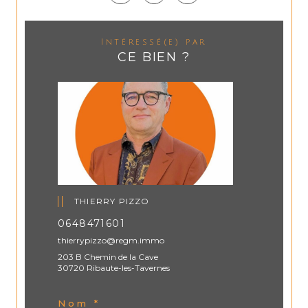
Intéressé(e) par
CE BIEN ?
THIERRY PIZZO
0648471601
thierrypizzo@regm.immo
203 B Chemin de la Cave
30720 Ribaute-les-Tavernes
Nom *