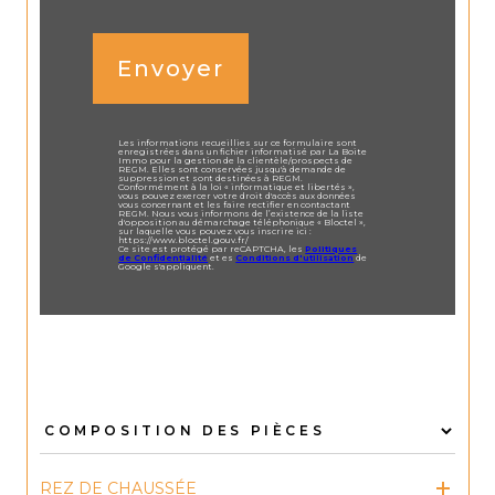
Envoyer
Les informations recueillies sur ce formulaire sont
enregistrées dans un fichier informatisé par La Boite
Immo pour la gestion de la clientèle/prospects de
REGM. Elles sont conservées jusqu'à demande de
suppression et sont destinées à REGM.
Conformément à la loi « informatique et libertés »,
vous pouvez exercer votre droit d'accès aux données
vous concernant et les faire rectifier en contactant
REGM. Nous vous informons de l’existence de la liste
d'opposition au démarchage téléphonique « Bloctel »,
sur laquelle vous pouvez vous inscrire ici :
https://www.bloctel.gouv.fr/
Ce site est protégé par reCAPTCHA, les
Politiques
de Confidentialité
et es
Conditions d'utilisation
de
Google s'appliquent.
REZ DE CHAUSSÉE