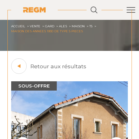
ACCUEIL
VENTE
GARD
ALES
MAISON
T5
MAISON DES ANNEES 1930 DE TYPE 5 PIECES
Retour aux résultats
SOUS-OFFRE