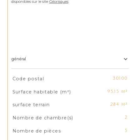
disponibles sur le site 
Géorisques
général
TRAD_SIROCCO_Caracteristique
Valeurs
Code postal
30100
Surface habitable (m²)
95,15 m²
surface terrain
284 m²
Nombre de chambre(s)
2
Nombre de pièces
5