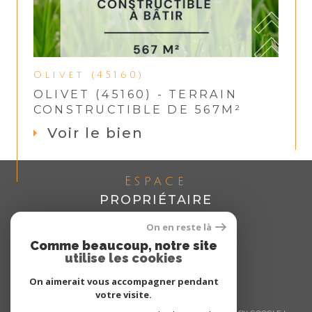
Olivet (45160)
OLIVET (45160) - TERRAIN
CONSTRUCTIBLE DE 567M²
Voir le bien
Espace
PROPRIÉTAIRE
Se connecter
On en reste là
Comme beaucoup, notre site
utilise les cookies
On aimerait vous accompagner pendant
votre visite.