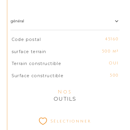
général
TRAD_SIROCCO_Caracteristique
Valeurs
Code postal
45160
surface terrain
500 m²
Terrain constructible
OUI
Surface constructible
500
Nos
OUTILS
Sélectionner