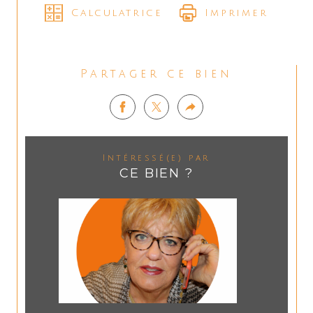
Calculatrice
Imprimer
Partager ce bien
Intéressé(e) par
CE BIEN ?