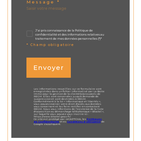
Message *
J'ai pris connaissance de la Politique de
confidentialité et des informations relatives au
traitement de mes données personnelles (*)*
* Champ obligatoire
Envoyer
Les informations recueillies sur ce formulaire sont
enregistrées dans un fichier informatisé par La Boite
Immo pour la gestion de la clientèle/prospects de
REGM. Elles sont conservées jusqu'à demande de
suppression et sont destinées à REGM.
Conformément à la loi « informatique et libertés »,
vous pouvez exercer votre droit d'accès aux données
vous concernant et les faire rectifier en contactant
REGM. Nous vous informons de l’existence de la liste
d'opposition au démarchage téléphonique « Bloctel »,
sur laquelle vous pouvez vous inscrire ici :
https://www.bloctel.gouv.fr/
Ce site est protégé par reCAPTCHA, les
Politiques
de Confidentialité
et es
Conditions d'utilisation
de
Google s'appliquent.