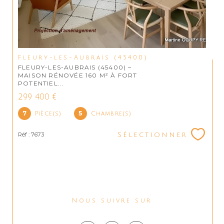
Fleury-les-Aubrais (45400)
FLEURY-LES-AUBRAIS (45400) –
MAISON RÉNOVÉE 160 M² À FORT
POTENTIEL...
299 400 €
7
5
Pièce(s)
Chambre(s)
Réf : 7673
Sélectionner
Nous suivre sur