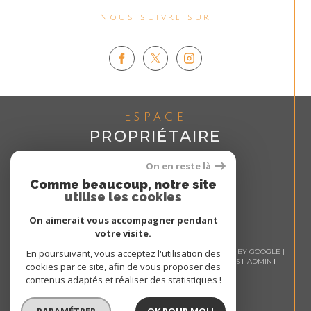
Nous suivre sur
Espace
PROPRIÉTAIRE
Se connecter
On en reste là
Comme beaucoup, notre site
utilise les cookies
On aimerait vous accompagner pendant
votre visite.
© 2026 | TOUS DROITS RÉSERVÉS | TRADUCTION POWERED BY GOOGLE |
En poursuivant, vous acceptez l'utilisation des
NOS HONORAIRES
PLAN DU SITE
MENTIONS LÉGALES
ADMIN
cookies par ce site, afin de vous proposer des
NOS LIENS
POLITIQUE RGPD
COOKIES
contenus adaptés et réaliser des statistiques !