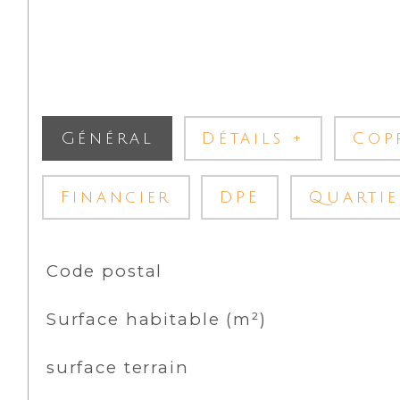
Général
Détails +
Cop
Financier
DPE
Quartie
TRAD_SIROCCO_Caracteristique
Valeurs
Code postal
Surface habitable (m²)
surface terrain