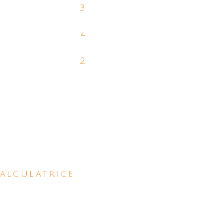
3
4
2
alculatrice