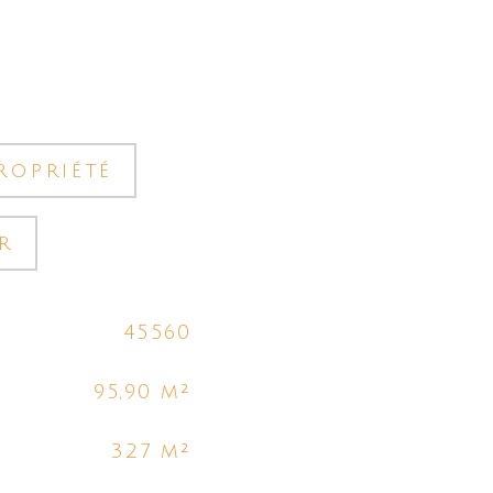
ropriété
r
45560
95,90 m²
327 m²