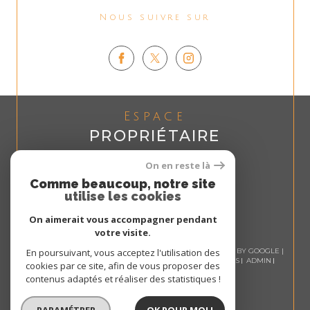
Nous suivre sur
Espace
PROPRIÉTAIRE
Se connecter
On en reste là
Comme beaucoup, notre site
utilise les cookies
On aimerait vous accompagner pendant
votre visite.
© 2026 | TOUS DROITS RÉSERVÉS | TRADUCTION POWERED BY GOOGLE |
En poursuivant, vous acceptez l'utilisation des
NOS HONORAIRES
PLAN DU SITE
MENTIONS LÉGALES
ADMIN
cookies par ce site, afin de vous proposer des
NOS LIENS
POLITIQUE RGPD
COOKIES
contenus adaptés et réaliser des statistiques !