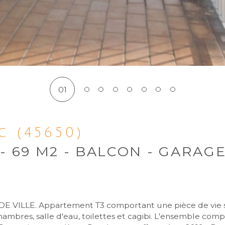
01
c (45650)
 - 69 M2 - BALCON - GARAGE
bres, salle d'eau, toilettes et cagibi. L'ensemble compo