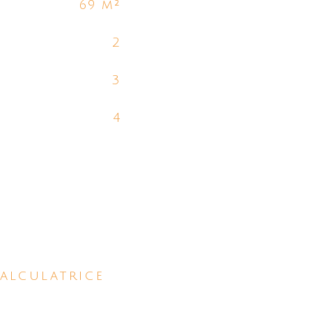
69 m²
2
3
4
alculatrice