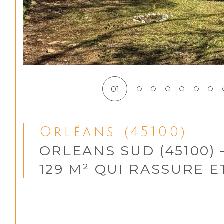
01
Orléans (45100)
ORLEANS SUD (45100) 
129 M² QUI RASSURE E