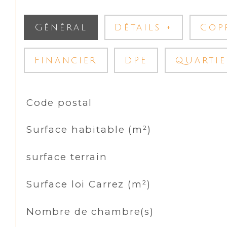
Général
Détails +
Cop
Financier
DPE
Quartie
TRAD_SIROCCO_Caracteristique
Valeurs
Code postal
Surface habitable (m²)
surface terrain
Surface loi Carrez (m²)
Nombre de chambre(s)