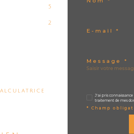
Nom *
5
2
E-mail *
Message *
alculatrice
J'ai pris connaissance 
traitement de mes don
* Champ obligat