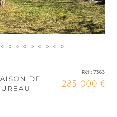
Réf : 7363
MAISON DE
285 000 €
 BUREAU