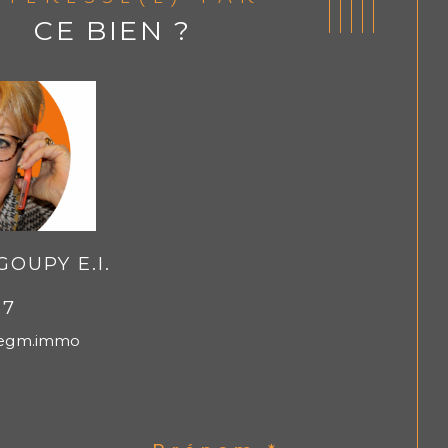
CE BIEN ?
OUPY E.I.
67
egm.immo