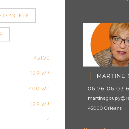
ropriété
r
45100
129 m²
MARTINE G
06 76 06 03 
400 m²
martinegoupy@r
129 m²
45000 Orléans
4