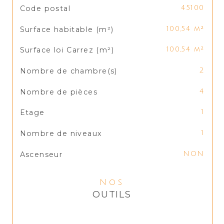
TRAD_SIROCCO_Caracteristique
Valeurs
Code postal
45100
Surface habitable (m²)
100,54 m²
Surface loi Carrez (m²)
100,54 m²
Nombre de chambre(s)
2
Nombre de pièces
4
Etage
1
Nombre de niveaux
1
Ascenseur
NON
Nos
OUTILS